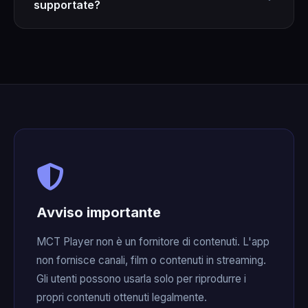
supportate?
MCT Player supporta completamente le categorie
TV in Diretta, Film (VOD) e Serie del tuo
abbonamento Xtream Codes. Compatibile con
H.264 e H.265/HEVC.
Avviso importante
MCT Player non è un fornitore di contenuti. L'app
non fornisce canali, film o contenuti in streaming.
Gli utenti possono usarla solo per riprodurre i
propri contenuti ottenuti legalmente.